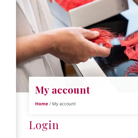
My account
Home
/ My account
Login