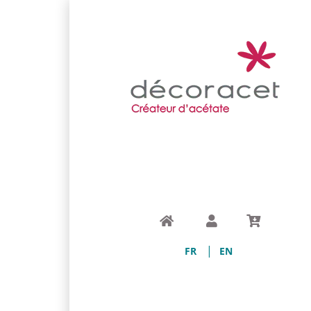
Home
My Account
Cart
FR
EN