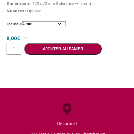
Dimensions :
170 x 70 mm (tolérance +/- 5mm)
Nuances :
Opaque
Epaisseur
8,00
€
TTC
quantité
AJOUTER AU PANIER
de
Couleur
unie
vert
opaque
Décoracet