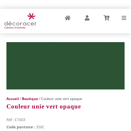
Accueil
Compte
Panier
Menu
Accueil
/
Boutique
/ Couleur unie vert opaque
Couleur unie vert opaque
Réf : C1003
Code pantone :
350C