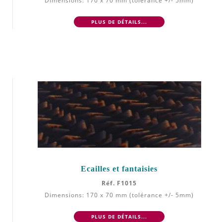
Dimensions: 170 x 70 mm (tolérance +/- 5mm)
PLUS DE DÉTAILS...
Ecailles et fantaisies
Réf. F1015
Dimensions: 170 x 70 mm (tolérance +/- 5mm)
PLUS DE DÉTAILS...