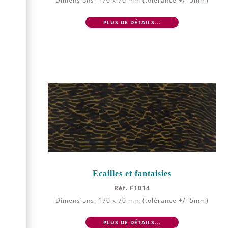
Dimensions: 170 x 70 mm (tolérance +/- 5mm)
PLUS DE DÉTAILS...
Ecailles et fantaisies
Réf. F1014
Dimensions: 170 x 70 mm (tolérance +/- 5mm)
PLUS DE DÉTAILS...