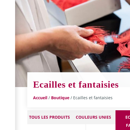
Ecailles et fantaisies
Accueil
/
Boutique
/ Ecailles et fantaisies
TOUS LES PRODUITS
COULEURS UNIES
EC
F