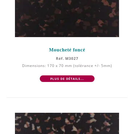
Moucheté foncé
Réf. M3027
Dimensions: 170 x 70 mm (tolérance +/- 5mm)
PLUS DE DÉTAILS...