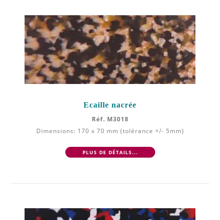
Ecaille nacrée
Réf. M3018
Dimensions: 170 x 70 mm (tolérance +/- 5mm)
PLUS DE DÉTAILS...