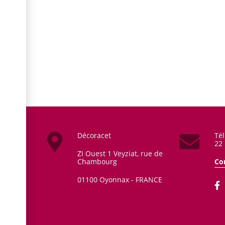
Décoracet
Tél
22
ZI Ouest 1 Veyziat, rue de
Chambourg
Co
01100
Oyonnax - FRANCE