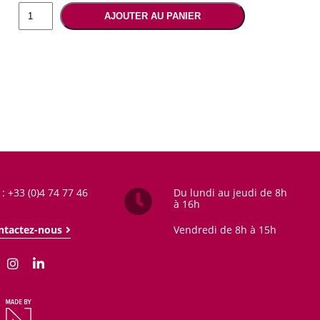
quantité
AJOUTER AU PANIER
de
Moucheté
coloré
 : +33 (0)4 74 77 46
Du lundi au jeudi de 8h
à 16h
ntactez-nous
Vendredi de 8h à 15h