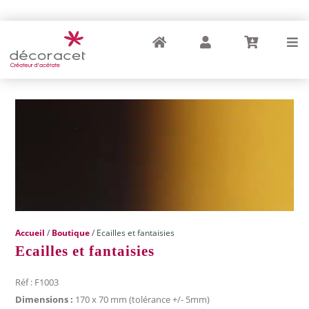
Accueil
Compte
Panier
Menu
Accueil
/
Boutique
/ Ecailles et fantaisies
Ecailles et fantaisies
Réf : F1003
Dimensions :
170 x 70 mm (tolérance +/- 5mm)