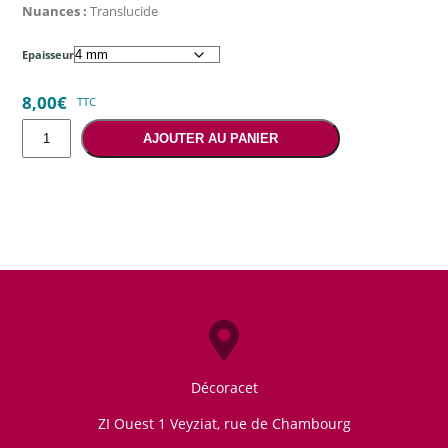
Nuances :
Translucide
Epaisseur
8,00
€
TTC
quantité
AJOUTER AU PANIER
de
Ecailles
et
fantaisies
Décoracet
ZI Ouest 1 Veyziat, rue de Chambourg