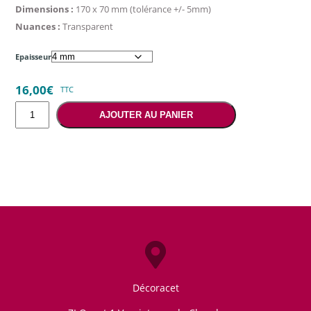
Dimensions :
170 x 70 mm (tolérance +/- 5mm)
Nuances :
Transparent
Epaisseur
16,00
€
TTC
quantité
AJOUTER AU PANIER
de
Plumes
d'autruches
bordeaux
sur
cristal
Décoracet