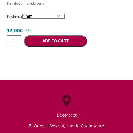
Shades :
Translucent
Thickness
12,00
€
TTC
Dark
ADD TO CART
speckled
quantity
Décoracet
ZI Ouest 1 Veyziat, rue de Chambourg