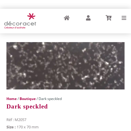
Home
My Account
Cart
Menu
Home
/
Boutique
/ Dark speckled
Dark speckled
Réf : M2057
Size :
170 x 70 mm