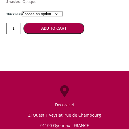
Shades :
Opaque
Thickness
Saffron
ADD TO CART
flakes
onto
black
quantity
Décoracet
ZI Ouest 1 Veyziat, rue de Chambourg
01100
Oyonnax - FRANCE