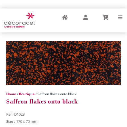
Home
My Account
Cart
Menu
Home
/
Boutique
/ Saffron flakes onto black
Saffron flakes onto black
Réf : D1023
Size :
170 x 70 mm