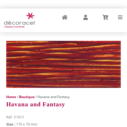
Home
My Account
Cart
Menu
Home
/
Boutique
/ Havana and Fantasy
Havana and Fantasy
Réf : F1017
Size :
170 x 70 mm