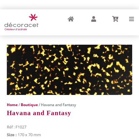
Home
My Account
Cart
Menu
Home
/
Boutique
/ Havana and Fantasy
Havana and Fantasy
Réf : F1027
Size :
170 x 70 mm