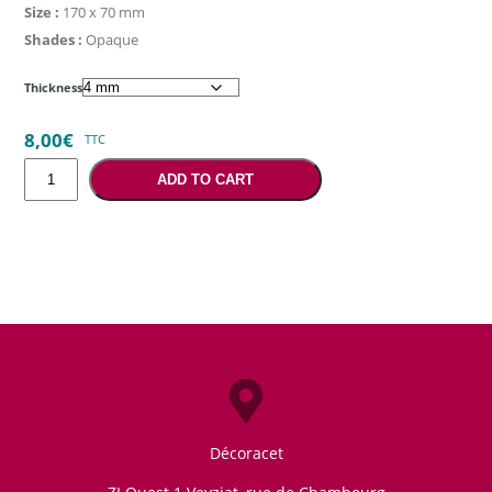
Size :
170 x 70 mm
Shades :
Opaque
Thickness
8,00
€
TTC
Opaque
ADD TO CART
brown
solid
color
quantity
Décoracet