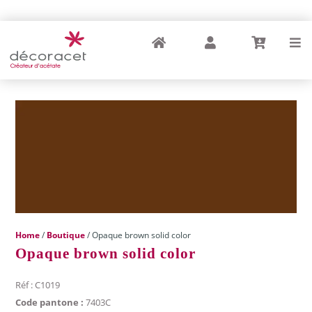
Home
My Account
Cart
Menu
Home
/
Boutique
/ Opaque brown solid color
Opaque brown solid color
Réf : C1019
Code pantone :
7403C