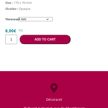
Size :
170 x 70 mm
Shades :
Opaque
Thickness
8,00
€
TTC
Opaque
ADD TO CART
lilac
solid
color
quantity
Décoracet