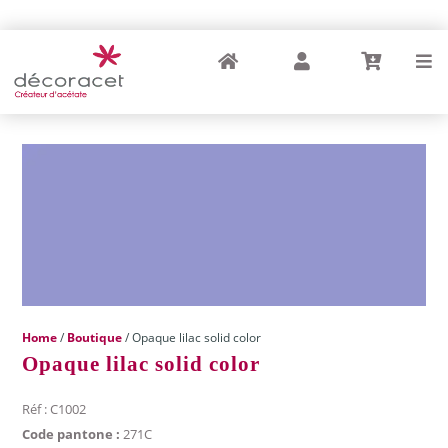
Home
My Account
Cart
Menu
Home
/
Boutique
/ Opaque lilac solid color
Opaque lilac solid color
Réf : C1002
Code pantone :
271C